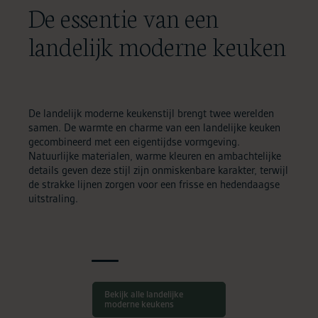
De essentie van een
landelijk moderne keuken
De landelijk moderne keukenstijl brengt twee werelden
samen. De warmte en charme van een landelijke keuken
gecombineerd met een eigentijdse vormgeving.
Natuurlijke materialen, warme kleuren en ambachtelijke
details geven deze stijl zijn onmiskenbare karakter, terwijl
de strakke lijnen zorgen voor een frisse en hedendaagse
uitstraling.
s, warm en
Royaal koken in
Warm hout als
odigend
landelijke sfeer
sfeermaker
Bekijk alle landelijke
moderne keukens