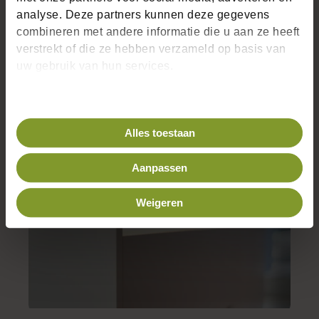
analyse. Deze partners kunnen deze gegevens
combineren met andere informatie die u aan ze heeft
verstrekt of die ze hebben verzameld op basis van
uw gebruik van hun services.
Warme werkbladen
Hardsteen
–
Hout
–
Composiet
–
Keramiek
Alles toestaan
Aanpassen
Weigeren