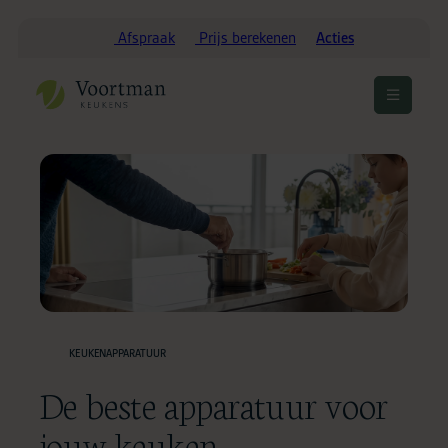
Afspraak
Prijs berekenen
Acties
Menu
openen
KEUKENAPPARATUUR
HOME
De beste apparatuur voor
jouw keuken