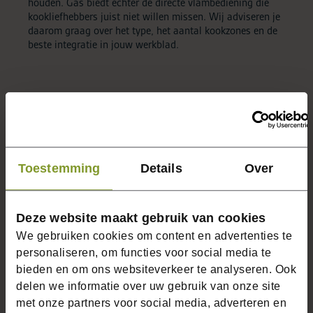
houden. Gas biedt echter de directe vlambediening die
kookliefhebbers juist niet willen missen. Wij adviseren je
daarom graag over het type, het aantal kookzones en de
beste integratie in jouw werkblad.
Afzuiging. Los of geïntegreerd in het
werkblad
Een goede afzuiging is onmisbaar in een keuken. Het
houdt de lucht schoon, voorkomt geur-overlast en is
Toestemming
Details
Over
bepalend voor het wooncomfort. Van functionele
wandafzuiging tot een opvallende designkap of afzuiging
geïntegreerd in het werkblad. Wij helpen je de juiste
Deze website maakt gebruik van cookies
keuze te maken op basis van jouw keukenopstelling en
afzuigcapaciteit.
We gebruiken cookies om content en advertenties te
personaliseren, om functies voor social media te
bieden en om ons websiteverkeer te analyseren. Ook
Vaatwassers
delen we informatie over uw gebruik van onze site
met onze partners voor social media, adverteren en
Een vaatwasser is in de meeste keukens onmisbaar en